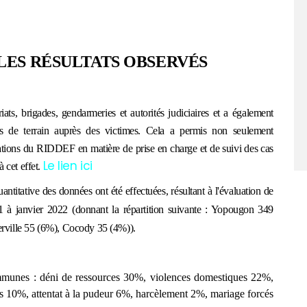
LES RÉSULTATS OBSERVÉS
ts, brigades, gendarmeries et autorités judiciaires et a également
s de terrain auprès des victimes. Cela a permis non seulement
gations du RIDDEF en matière de prise en charge et de suivi des cas
Le lien ici
à cet effet.
antitative des données ont été effectuées, résultant à l'évaluation de
21 à
j
anvier 2022
(donnant la
répartition suivante : Yopougon 349
rville 55 (6%), Cocody 35 (4%)).
ommunes :
dé
ni de ressources 30%, violence
s
domestiques 22%,
s 10%, attentat à la pudeur 6%, harcèlement 2%, mariage forcés