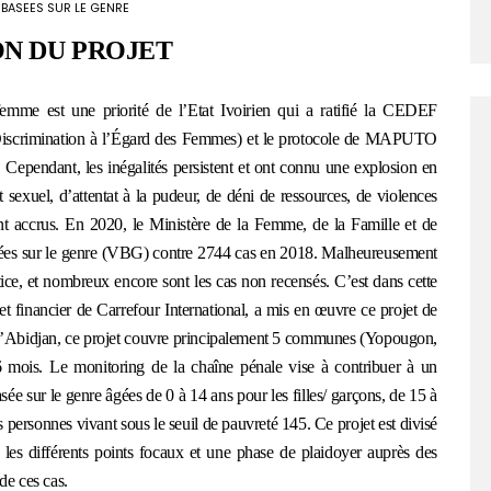
 BASEES SUR LE GENRE
N DU PROJET
mme est une priorité de l’Etat Ivoirien qui a ratifié la CEDEF
e Discrimination à l’Égard des Femmes) et le protocole de MAPUTO
. Cependant, les inégalités persistent et ont connu une explosion en
 sexuel, d’attentat à la pudeur, de déni de ressources, de violences
nt accrus. En 2020, le Ministère de la Femme, de la Famille et de
basées sur le genre (VBG) contre 2744 cas en 2018. Malheureusement
ice, et nombreux encore sont les cas non recensés. C’est dans cette
 financier de Carrefour International, a mis en œuvre ce projet de
ct d’Abidjan, ce projet couvre principalement 5 communes (Yopougon,
 mois. Le monitoring de la chaîne pénale vise à contribuer à un
sée sur le genre âgées de 0 à 14 ans pour les filles/ garçons, de 15 à
es personnes vivant sous le seuil de pauvreté 145. Ce projet est divisé
les différents points focaux et une phase de plaidoyer auprès des
de ces cas.