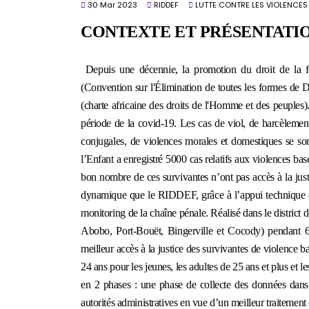
30 Mar 2023
RIDDEF
LUTTE CONTRE LES VIOLENCES
CONTEXTE ET PRÉSENTATIO
Depuis une décennie, la promotion du droit de la fe
(Convention sur l'Élimination de toutes les formes d
(charte africaine des droits de l'Homme et des peuples)
période de la covid-19. Les cas de viol, de harcèlement
conjugales, de violences morales et domestiques se so
l’Enfant a enregistré 5000 cas relatifs aux violences 
bon nombre de ces survivantes n’ont pas accès à la just
dynamique que le RIDDEF, grâce à l’appui technique et
monitoring de la chaîne pénale. Réalisé dans le distri
Abobo, Port-Bouët, Bingerville et Cocody) pendant 6
meilleur accès à la justice des survivantes de violence ba
24 ans pour les jeunes, les adultes de 25 ans et plus et l
en 2 phases : une phase de collecte des données dans 
autorités administratives en vue d’un meilleur traitement 