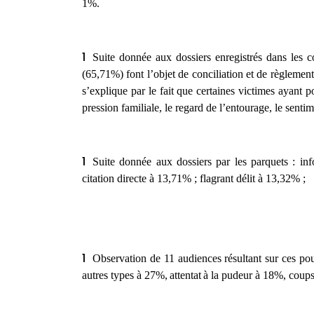
1%.
Suite donnée aux dossiers enregistrés dans les 
(65,71%)
font l’objet de conciliation et de règleme
s’explique par le fait que certaines victimes ayant po
pression familiale,
l
e regard de l’entourage,
l
e sentim
Suite donnée aux dossiers par les parquets :
inf
citation directe à 13,71% ;
flagrant
délit à 13
,32% ;
Observation de
11
audiences
résultant sur ces
pou
autres types à 27%,
a
ttentat
à la pudeur à 18%,
c
oups