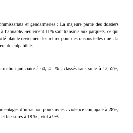
commissariats et gendarmeries
:
La majeure partie des dossiers
nt à l’amiable. Seulement 11% sont transmis aux parquets
,
ce qui
rté plainte reviennent les retirer pour des raisons telles que :
l
a
ent de culpabilité.
ormation judiciaire à 60, 41 % ;
classés
sans suite à 12,55%,
rcentages d’infraction poursuivies :
v
iolence conjugale à 28%,
 et blessures à 18 % ;
v
iol à 9%.